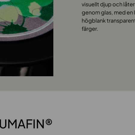
visuellt djup och låt
genom glas, med en l
högblank transparent
färger.
 LUMAFIN®