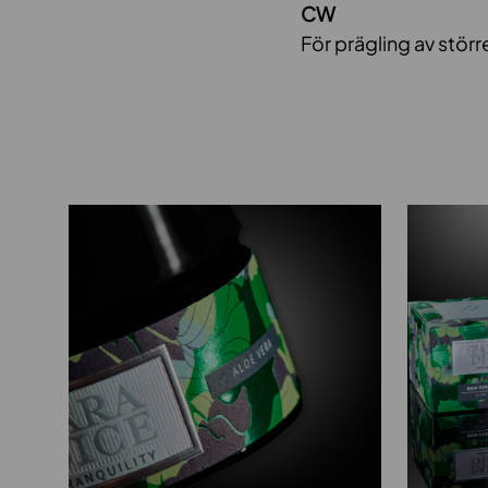
CW
För prägling av stör