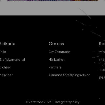
Sidkarta
Om oss
Ko
olie
Om Zetatrade
inf
Grafiska material
Hållbarhet
+46
Klichéer
Partners
Kus
Maskiner
Allmänna försäljningsvillkor
191 
© Zetatrade 2026
Integritetspolicy