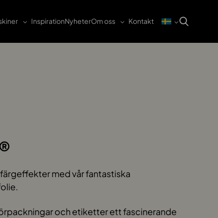
kiner
Inspiration
Nyheter
Om oss
Kontakt
®
färgeffekter med vår fantastiska
olie.
rpackningar och etiketter ett fascinerande