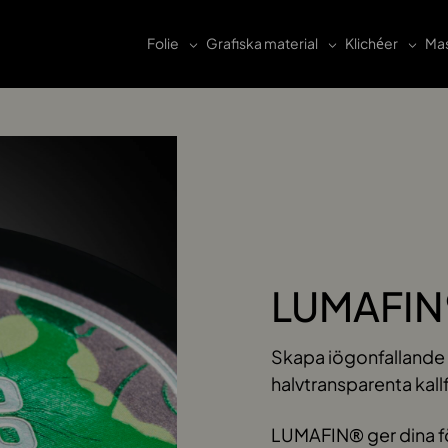
Folie
Grafiska material
Klichéer
Mas
LUMAFIN
Skapa iögonfallande 
halvtransparenta kallf
LUMAFIN® ger dina fö