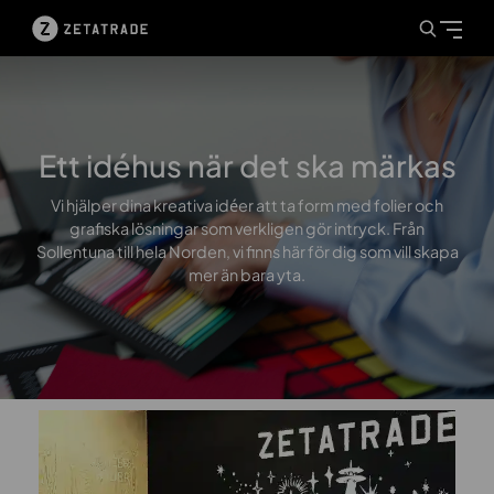
Ett idéhus när det ska märkas
Vi hjälper dina kreativa idéer att ta form med folier och
grafiska lösningar som verkligen gör intryck. Från
Sollentuna till hela Norden, vi finns här för dig som vill skapa
mer än bara yta.