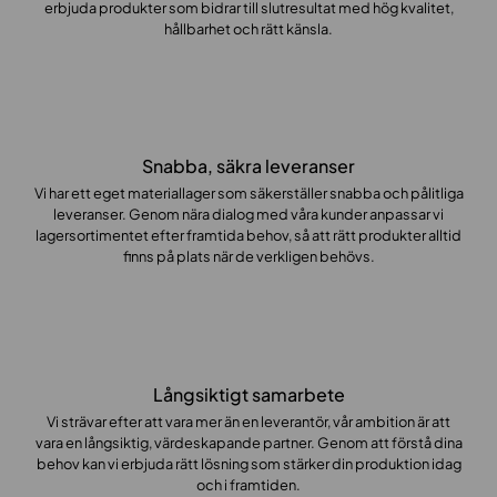
erbjuda produkter som bidrar till slutresultat med hög kvalitet,
hållbarhet och rätt känsla.
Snabba, säkra leveranser
Vi har ett eget materiallager som säkerställer snabba och pålitliga
leveranser. Genom nära dialog med våra kunder anpassar vi
lagersortimentet efter framtida behov, så att rätt produkter alltid
finns på plats när de verkligen behövs.
Långsiktigt samarbete
Vi strävar efter att vara mer än en leverantör, vår ambition är att
vara en långsiktig, värdeskapande partner. Genom att förstå dina
behov kan vi erbjuda rätt lösning som stärker din produktion idag
och i framtiden.