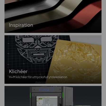
Inspiration
Klichéer
H+M klichéer för uttrycksfull ytdekoration