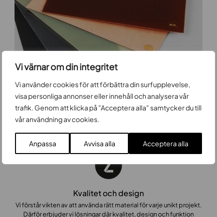
Vi värnar om din integritet
Underläggsmaterial
Material för jämnt och precist präglingstryck
Vi använder cookies för att förbättra din surfupplevelse,
visa personliga annonser eller innehåll och analysera vår
Läs mer
trafik. Genom att klicka på "Acceptera alla" samtycker du till
vår användning av cookies.
Anpassa
Avvisa alla
Acceptera alla
Kvalitet och design
Vi förstår vikten av att använda rätt material för varje unikt projekt.
Därför erbjuder vi lösningar där kvalitet, design och funktion