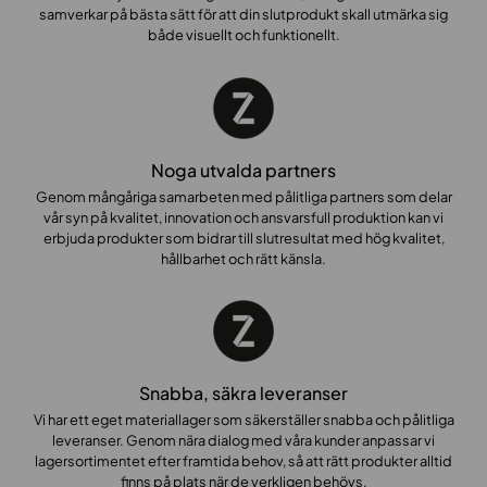
samverkar på bästa sätt för att din slutprodukt skall utmärka sig
både visuellt och funktionellt.
Noga utvalda partners
Genom mångåriga samarbeten med pålitliga partners som delar
vår syn på kvalitet, innovation och ansvarsfull produktion kan vi
erbjuda produkter som bidrar till slutresultat med hög kvalitet,
hållbarhet och rätt känsla.
Snabba, säkra leveranser
Vi har ett eget materiallager som säkerställer snabba och pålitliga
leveranser. Genom nära dialog med våra kunder anpassar vi
lagersortimentet efter framtida behov, så att rätt produkter alltid
finns på plats när de verkligen behövs.