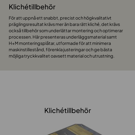
Klichétillbehör
För att uppnå ett snabbt, precist och högkvalitativt
präglingsresultat krävs mer än bara rätt kliché, det krävs
också tillbehör som underlättar montering och optimerar
processen. Här presenteras underläggsmaterial samt
H+M monteringsplåtar, utformade för att minimera
maskinstillestånd, förenkla justeringar och ge bästa
möjliga tryckkvalitet oavsett material och utrustning.
Klichétillbehör