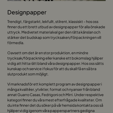
Designpapper
Trendigt, färgstarkt, lekfullt, stilrent, klassiskt – hos oss
finner du ett brett utbud av designpapper för alla önskade
uttryck. Medvetet materialval ger den rätta känslan och
stärker det budskap som trycksaken/förpackningen vill
förmedla.
Oavsett om det är en stor produktion, en mindre
trycksak/förpackning eller kanske ett bokomslag hjälper
vi dig att hitta rätt bland våra designpapper. Hos oss sätts
kunskap och service i fokus för att du skall få en så bra
slutprodukt som möjligt.
Vi marknadsför ett komplett program av designpapper i
många kvalitéer, ytvikter, format och nyanser från bland
annat Guarro Casas, Fedrigoni och Mirri. Under respektive
kategori finner du våra mest efterfrågade kvaliteter. Om
du inte finner det du söker på vår hemsida kontakta oss så
hjälper vi dig igenom våra papperspartners gedigna