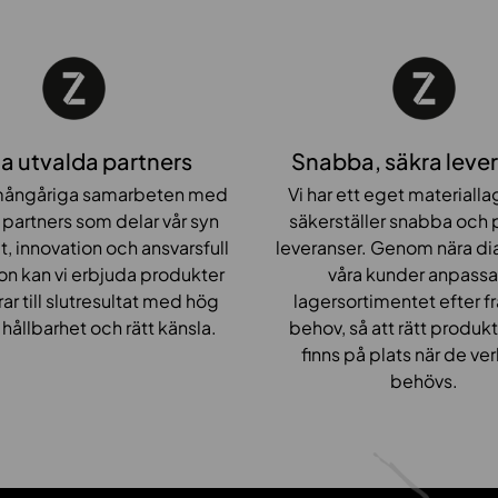
0
0
x
7
0
0
a utvalda partners
Snabba, säkra leve
ångåriga samarbeten med
Vi har ett eget materiall
a partners som delar vår syn
säkerställer snabba och p
t, innovation och ansvarsfull
leveranser. Genom nära d
on kan vi erbjuda produkter
våra kunder anpassar
ar till slutresultat med hög
lagersortimentet efter f
, hållbarhet och rätt känsla.
behov, så att rätt produkte
finns på plats när de ve
behövs.