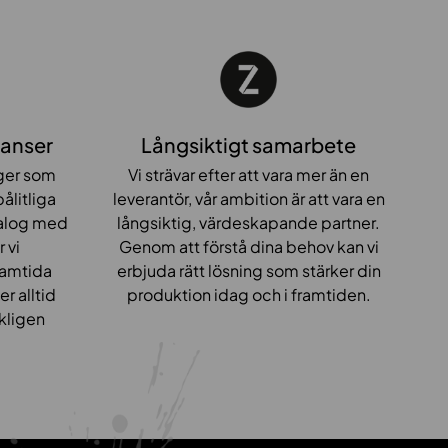
x
9
0
0
x
7
ranser
Långsiktigt samarbete
0
ager som
Vi strävar efter att vara mer än en
0
ålitliga
leverantör, vår ambition är att vara en
ialog med
långsiktig, värdeskapande partner.
 vi
Genom att förstå dina behov kan vi
ramtida
erbjuda rätt lösning som stärker din
r alltid
produktion idag och i framtiden.
rkligen