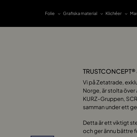
Folie
Grafiska material
Klichéer
Mas
TRUSTCONCEPT® &
Vi på Zetatrade, exk
Norge, är stolta över
KURZ-Gruppen, SCR
samman under ett 
Detta är ett viktigt
och ger ännu bättre fö