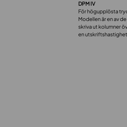
DPM IV
För högupplösta tryck
Modellen är en av de
skriva ut kolumner öv
en utskriftshastighe
Videospelare