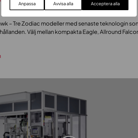
Anpassa
Avvisa alla
Acceptera alla
awk – Tre Zodiac modeller med senaste teknologin so
hållanden. Välj mellan kompakta Eagle, Allround Falco
n