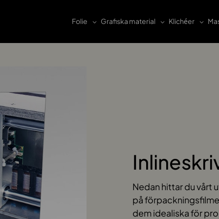
Folie
Grafiska material
Klichéer
Mas
Inlineskri
Nedan hittar du vårt
på förpackningsfilme
dem idealiska för pro