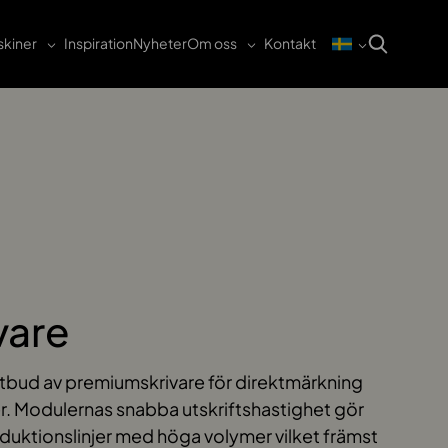
kiner
Inspiration
Nyheter
Om oss
Kontakt
vare
 utbud av premiumskrivare för direktmärkning
r. Modulernas snabba utskriftshastighet gör
duktionslinjer med höga volymer vilket främst