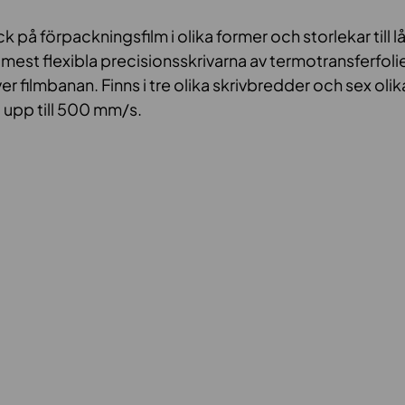
 på förpackningsfilm i olika former och storlekar till l
 mest flexibla precisionsskrivarna av termotransferfoli
er filmbanan. Finns i tre olika skrivbredder och sex ol
t upp till 500 mm/s.