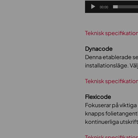
00:00
Teknisk specifikatio
Dynacode
Denna etablerade ser
installationsläge. Vä
Teknisk specifikatio
Flexicode
Fokuserar på viktiga
knapps folietangent
kontinuerliga utskrift
Teknisk specifikatio