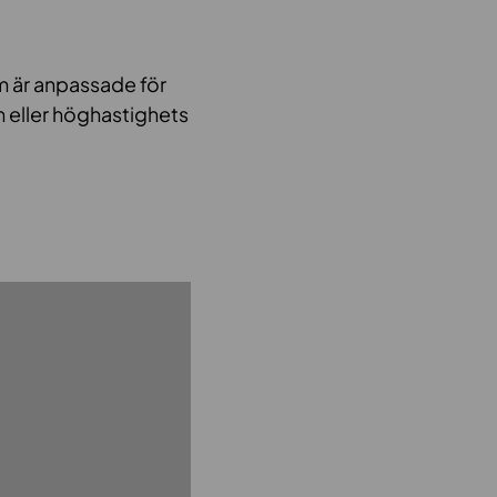
m är anpassade för
n eller höghastighets