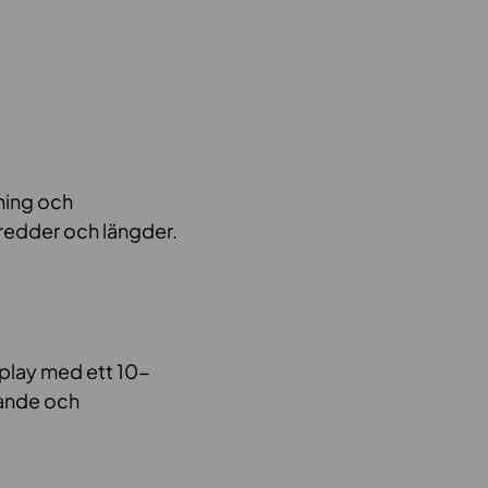
ning och
vbredder och längder.
splay med ett 10-
tande och