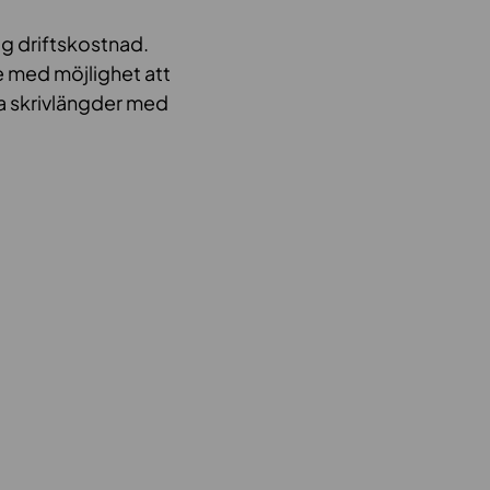
åg driftskostnad.
e med möjlighet att
ika skrivlängder med