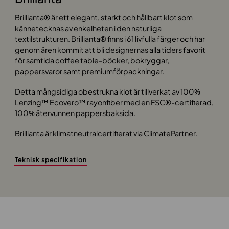
Brillianta® är ett elegant, starkt och hållbart klot som
kännetecknas av enkelheten i den naturliga
textilstrukturen. Brillianta® finns i 61 livfulla färger och har
genom åren kommit att bli designernas alla tiders favorit
för samtida coffee table-böcker, bokryggar,
pappersvaror samt premiumförpackningar.
Detta mångsidiga obestrukna klot är tillverkat av 100%
Lenzing™ Ecovero™ rayonfiber med en FSC®-certifierad,
100% återvunnen pappersbaksida.
Brillianta är klimatneutralcertifierat via ClimatePartner.
Teknisk specifikation