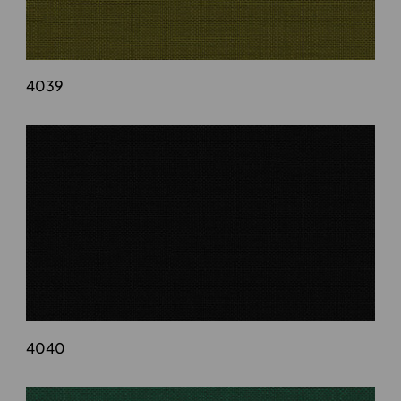
4039
4040