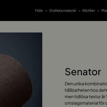
Folie
Grafiska material
Klichéer
Mas
Senator
Den unika kombinatio
hållbarheten hos detta
men tidlösa textur är
omslagsmaterial för 