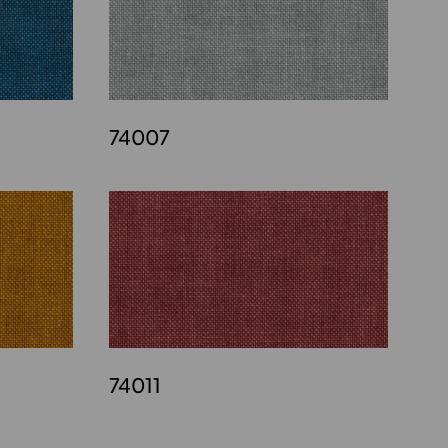
74007
74011