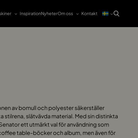
kiner
Inspiration
Nyheter
Om oss
Kontakt
nen av bomull och polyester säkerställer
 stilrena, slätvävda material. Med sin distinkta
 Senator ett utmärkt val för användning som
coffee table-böcker och album, men även för