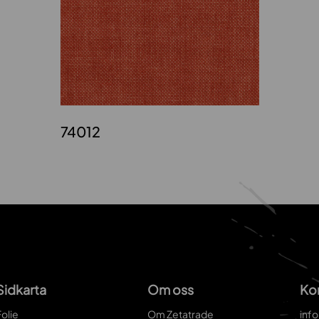
74012
Sidkarta
Om oss
Ko
olie
Om Zetatrade
inf