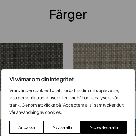
Färger
Vi värnar om din integritet
Vi använder cookies för att förbättra din surfupplevelse,
visa personliga annonser eller innehåll och analysera vår
74002
trafik. Genom att klicka på "Acceptera alla" samtycker du till
vår användning av cookies.
Anpassa
Avvisa alla
Acceptera alla