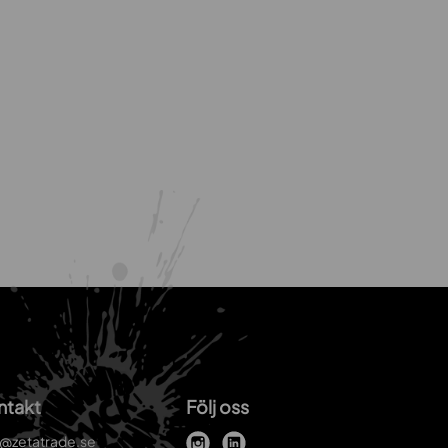
ntakt
Följ oss
o@zetatrade.se