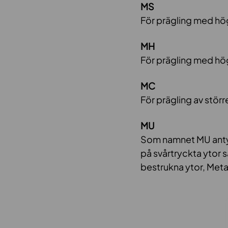
MS
För prägling med hög
MH
För prägling med hög
MC
För prägling av störr
MU
Som namnet MU antyd
på svårtryckta ytor
bestrukna ytor, Metal