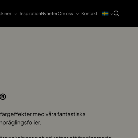
kiner
Inspiration
Nyheter
Om oss
Kontakt
®
färgeffekter med våra fantastiska
präglingsfolier.
rpackningar och etiketter ett fascinerande