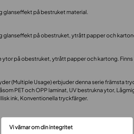
 glanseffekt på bestruket material.
 glanseffekt på obestruket, ytrått papper och karton
e ytor på obestruket, ytrått papper och kartong. Finns 
er (Multiple Usage) erbjuder denna serie främsta t
 såsom PET och OPP laminat, UV bestrukna ytor, Lågmi
lisk ink, Konventionella tryckfärger.
Vi värnar om din integritet