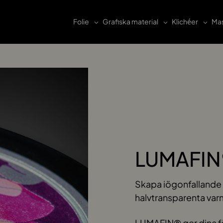
Folie
Grafiska material
Klichéer
Mas
LUMAFIN
Skapa iögonfallande 
halvtransparenta varm
LUMAFIN® ger dina fö