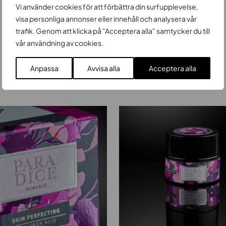
Vi använder cookies för att förbättra din surfupplevelse,
visa personliga annonser eller innehåll och analysera vår
trafik. Genom att klicka på "Acceptera alla" samtycker du till
vår användning av cookies.
Galleri
Anpassa
Avvisa alla
Acceptera alla