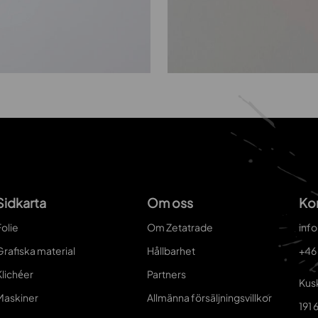
Sidkarta
Om oss
Ko
olie
Om Zetatrade
inf
Grafiska material
Hållbarhet
+46
Klichéer
Partners
Kus
Maskiner
Allmänna försäljningsvillkor
191 