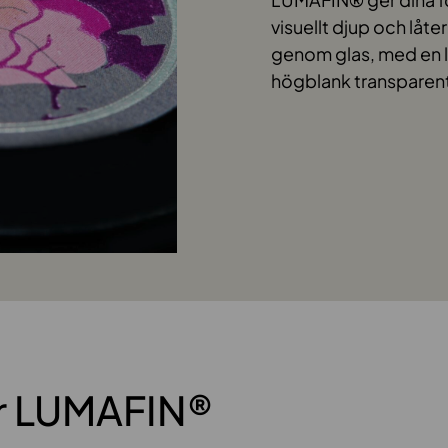
visuellt djup och låt
genom glas, med en l
högblank transparent,
er LUMAFIN®