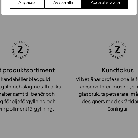
Anpassa
Avvisa alla
Acceptera alla
t produktsortiment
Kundfokus
illhandahåller bladguld,
Vi betjänar professionella f
tguld och slagmetall i olika
konservatorer, museer, sk
halter samt tillbehör och
glasbruk, tapetserare, må
g för oljeförgyllning och
designers med skrädda
n polimentförgyllning.
lösningar.