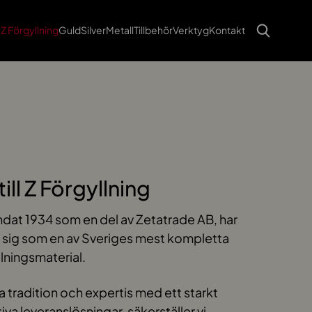
Z Förgyllning
Guld
Silver
Metall
Tillbehör
Verktyg
Kontakt
ll Z Förgyllning
ndat 1934 som en del av Zetatrade AB, har
 sig som en av Sveriges mest kompletta
llningsmaterial.
tradition och expertis med ett starkt
va leveranslösningar, säkerställer vi