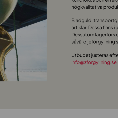
högkvalitativa produ
Bladguld, transportg
artiklar. Dessa finns i
Dessutom lagerförs et
såväl oljeförgyllnin
Utbudet justeras efte
info@zforgyllning.se