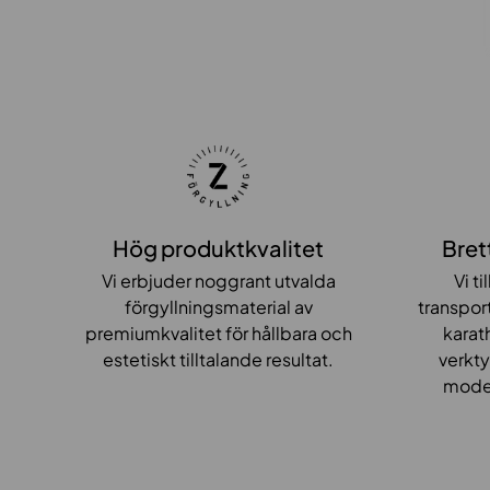
Hög produktkvalitet
Bret
Vi erbjuder noggrant utvalda
Vi t
förgyllningsmaterial av
transpor
premiumkvalitet för hållbara och
karat
estetiskt tilltalande resultat.
verkty
moder