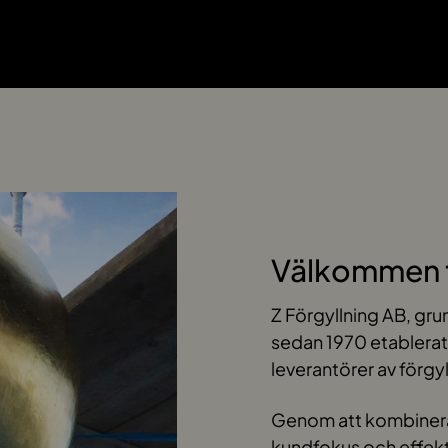
Välkommen ti
Z Förgyllning AB, gru
sedan 1970 etablerat
leverantörer av förgy
Genom att kombinera 
kundfokus och effekti